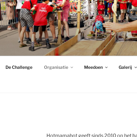
RALLY
komst!
De Challenge
Organisatie
Meedoen
Galerij
Hotmamahot geeft sinds 2010 op het ba