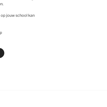
n.
 op jouw school kan
op