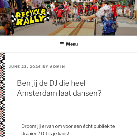
Skip
to
content
RECYCLE RALLY
Racen naar een duurzame toekomst!
Menu
POSTED
JUNE 23, 2026
BY
ADMIN
ON
Ben jij de DJ die heel
Amsterdam laat dansen?
Droom jij ervan om voor een écht publiek te
draaien? Dit is je kans!