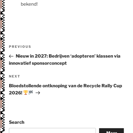
bekend!
Post
Previous
PREVIOUS
navigation
Post
Nieuw in 2027: Bedrijven ‘adopteren’ klassen via
innovatief sponsorconcept
Next
NEXT
Post
Bloedstollende ontknoping van de Recycle Rally Cup
2026!
Search
Meer